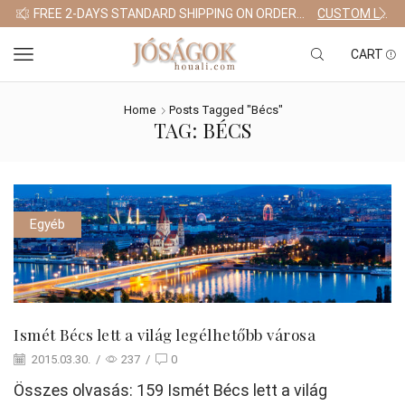
FREE 2-DAYS STANDARD SHIPPING ON ORDERS $255+
CUSTOM LINK
CART
Home
Posts Tagged "Bécs"
TAG: BÉCS
Egyéb
Ismét Bécs lett a világ legélhetőbb városa
2015.03.30.
/
237
/
0
Összes olvasás: 159 Ismét Bécs lett a világ