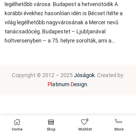
legélhetőbb városa Budapest a hetvenötödik A
korábbi évekhez hasonlóan idén is Bécset ítélte a
világ legélhetőbb nagyvárosának a Mercer nevű
tanácsadócég. Budapestet – Ljubljanával
holtversenyben – a 75. helyre sorolták, ami a...
Copyright © 2012 – 2025
Jóságok
. Created by:
P
latinum
D
esign
.
0
Home
Shop
Wishlist
More