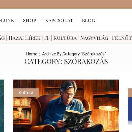
ÓLUNK
SHOP
KAPCSOLAT
BLOG
ág
|
Hazai
Hírek
|
IT
|
Kultúra
|
Nagyvilág
|
Felnő
Home
Archive By Category "Szórakozás"
CATEGORY: SZÓRAKOZÁS
Kultúra