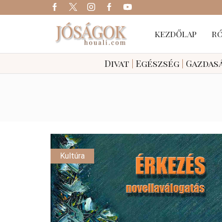
KEZDŐLAP
R
Divat
|
Egészség
|
Gazdas
Kultúra