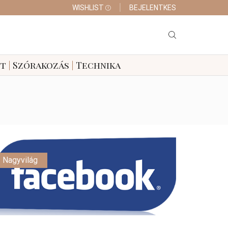
WISHLIST
BEJELENTKES
tt
|
Szórakozás
|
Technika
Nagyvilág