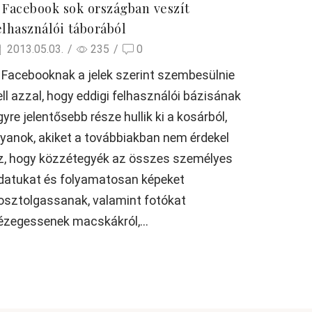
 Facebook sok országban veszít
elhasználói táborából
2013.05.03.
/
235
/
0
 Facebooknak a jelek szerint szembesülnie
ell azzal, hogy eddigi felhasználói bázisának
gyre jelentősebb része hullik ki a kosárból,
lyanok, akiket a továbbiakban nem érdekel
z, hogy közzétegyék az összes személyes
datukat és folyamatosan képeket
osztolgassanak, valamint fotókat
ézegessenek macskákról,...