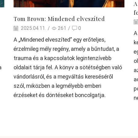
A
f
Tom Brown: Mindened elveszíted
2025.04.11.
/
261
/
0
A
A „Mindened elveszíted” egy erőteljes,
k
érzelmileg mély regény, amely a bűntudat, a
e
trauma és a kapcsolatok legintenzívebb
o
a
oldalait tárja fel. A könyv a sötétségben való
a
vándorlásról, és a megváltás kereséséről
a
szól, miközben a legmélyebb emberi
p
érzéseket és döntéseket boncolgatja.
n