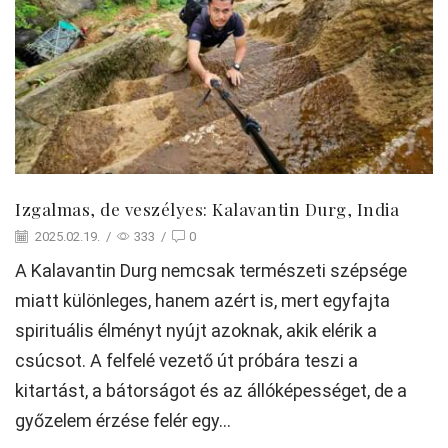
Izgalmas, de veszélyes: Kalavantin Durg, India
2025.02.19.
/
333
/
0
A Kalavantin Durg nemcsak természeti szépsége
miatt különleges, hanem azért is, mert egyfajta
spirituális élményt nyújt azoknak, akik elérik a
csúcsot. A felfelé vezető út próbára teszi a
kitartást, a bátorságot és az állóképességet, de a
győzelem érzése felér egy...