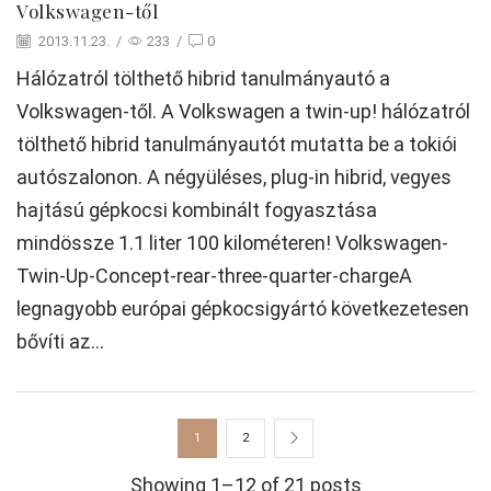
Volkswagen-től
2013.11.23.
/
233
/
0
Hálózatról tölthető hibrid tanulmányautó a
Volkswagen-től. A Volkswagen a twin-up! hálózatról
tölthető hibrid tanulmányautót mutatta be a tokiói
autószalonon. A négyüléses, plug-in hibrid, vegyes
hajtású gépkocsi kombinált fogyasztása
mindössze 1.1 liter 100 kilométeren! Volkswagen-
Twin-Up-Concept-rear-three-quarter-chargeA
legnagyobb európai gépkocsigyártó következetesen
bővíti az...
1
2
Showing 1–12 of 21 posts