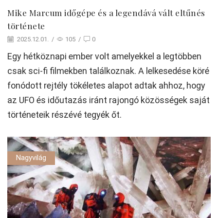
Mike Marcum időgépe és a legendává vált eltűnés
története
2025.12.01.
/
105
/
0
Egy hétköznapi ember volt amelyekkel a legtöbben
csak sci-fi filmekben találkoznak. A lelkesedése köré
fonódott rejtély tökéletes alapot adtak ahhoz, hogy
az UFO és időutazás iránt rajongó közösségek saját
történeteik részévé tegyék őt.
Nagyvilág