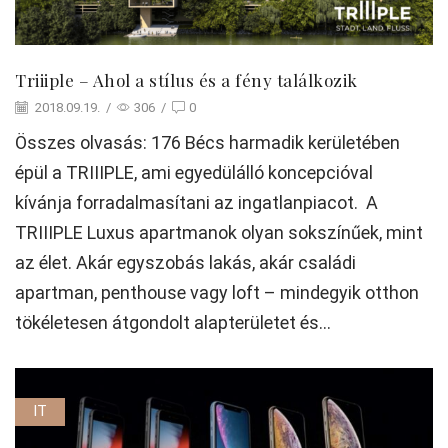
Triiiple – Ahol a stílus és a fény találkozik
2018.09.19.
/
306
/
0
Összes olvasás: 176 Bécs harmadik kerületében
épül a TRIIIPLE, ami egyedülálló koncepcióval
kívánja forradalmasítani az ingatlanpiacot. A
TRIIIPLE Luxus apartmanok olyan sokszínűek, mint
az élet. Akár egyszobás lakás, akár családi
apartman, penthouse vagy loft – mindegyik otthon
tökéletesen átgondolt alapterületet és...
IT