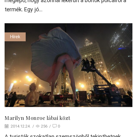
meglepő, hogy azonnal lekerült a boltok polcairól a
termék. Egy jó...
Hírek
Marilyn Monroe lábai közt
2014.12.24.
/
256
/
0
A turisták szokatlan szemszögből tekinthetnek