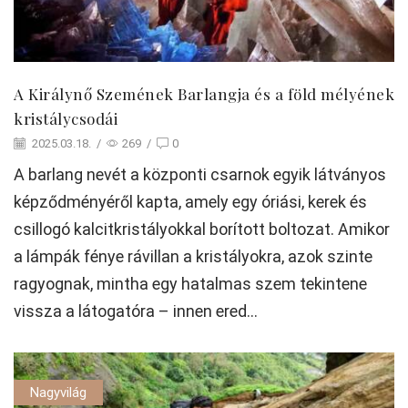
A Királynő Szemének Barlangja és a föld mélyének
kristálycsodái
2025.03.18.
/
269
/
0
A barlang nevét a központi csarnok egyik látványos
képződményéről kapta, amely egy óriási, kerek és
csillogó kalcitkristályokkal borított boltozat. Amikor
a lámpák fénye rávillan a kristályokra, azok szinte
ragyognak, mintha egy hatalmas szem tekintene
vissza a látogatóra – innen ered...
Nagyvilág