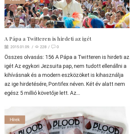
A Pápa a Twitteren is hirdeti az igét
2015.01.09.
/
228
/
0
Összes olvasás: 156 A Pápa a Twitteren is hirdeti az
igét Az egykori Jezsuita pap, nem tudott ellenállni a
kihívásnak és a modern eszközöket is kihasználja
az ige hirdetésére, Pontifex néven. Két év alatt nem
egész 5 millió követője lett. Az...
Hírek