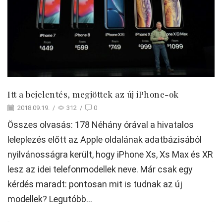
Itt a bejelentés, megjöttek az új iPhone-ok
2018.09.19.
/
312
/
0
Összes olvasás: 178 Néhány órával a hivatalos
leleplezés előtt az Apple oldalának adatbázisából
nyilvánosságra került, hogy iPhone Xs, Xs Max és XR
lesz az idei telefonmodellek neve. Már csak egy
kérdés maradt: pontosan mit is tudnak az új
modellek? Legutóbb...