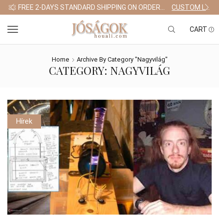
CUSTOM LINK
TAKE 30% OFF WHEN YOU SPEND $120
GO SHOP
CART
Home
Archive By Category "Nagyvilág"
CATEGORY: NAGYVILÁG
Hírek