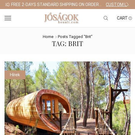
FREE 2-DAYS STANDARD SHIPPING ON ORDERS $255+
CUSTOM LINK
CART
Home
Posts Tagged "brit"
TAG: BRIT
Hírek