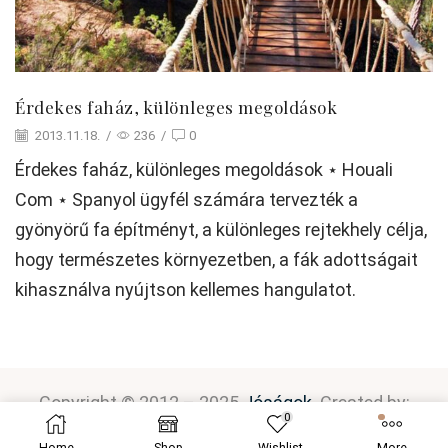
Érdekes faház, különleges megoldások
2013.11.18.
/
236
/
0
Érdekes faház, különleges megoldások ⋆ Houali
Com ⋆ Spanyol ügyfél számára tervezték a
gyönyörű fa építményt, a különleges rejtekhely célja,
hogy természetes környezetben, a fák adottságait
kihasználva nyújtson kellemes hangulatot.
Copyright © 2012 – 2025
Jóságok
. Created by:
0
P
latinum
D
esign
.