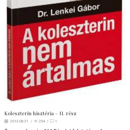
Koleszterin hisztéria – II. rész
2013.08.31.
/
294
/
1