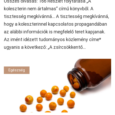
Összes olvasás: 166 Részlet folytatása „A
koleszterin nem ártalmas” című könyvből. A
tisztesség megkívánná… A tisztesség megkívánná,
hogy a koleszterinnel kapcsolatos propagandában
az alábbi információk is megfelelő teret kapjanak.
Az imént idézett tudományos közlemény címe*
ugyanis a következő: „A zsírcsökkentő...
Egészség