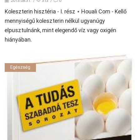
2013.08.31.
/
313
/
0
Koleszterin hisztéria - I. rész ⋆ Houali Com - Kellő
mennyiségű koleszterin nélkül ugyanúgy
elpusztulnánk, mint elegendő víz vagy oxigén
hiányában.
Egészség