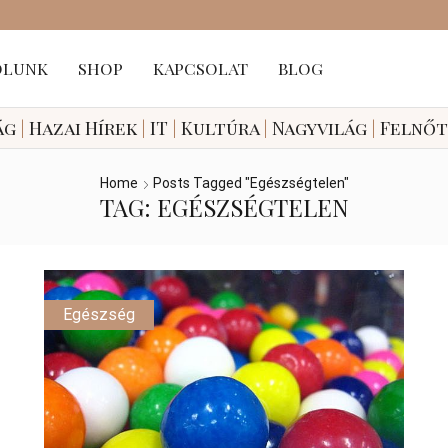
ÓLUNK
SHOP
KAPCSOLAT
BLOG
ág
|
Hazai
Hírek
|
IT
|
Kultúra
|
Nagyvilág
|
Felnő
Home
Posts Tagged "egészségtelen"
TAG: EGÉSZSÉGTELEN
Egészség