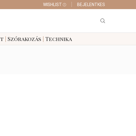
WISHLIST
BEJELENTKES
tt
|
Szórakozás
|
Technika