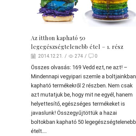
Az itthon kapható 50
legegészségtelenebb étel – 1. rész
2014.12.21.
/
274
/
0
Összes olvasás: 169 Vedd ezt, ne azt! –
Mindennapi vegyipari szemle a boltjainkban
kapható termékekről 2 részben. Nem csak
azt mutatjuk be, hogy mit ne egyél, hanem
helyettesítő, egészséges termékeket is
javaslunk! Összegyűjtöttük a hazai
boltokban kapható 50 legegészségtelenebb
ételt....