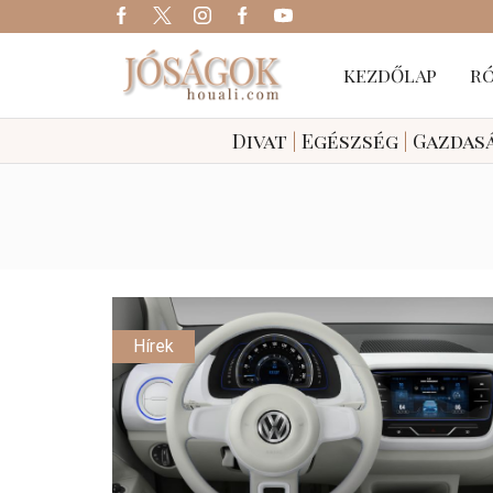
KEZDŐLAP
R
Divat
|
Egészség
|
Gazdas
Hírek