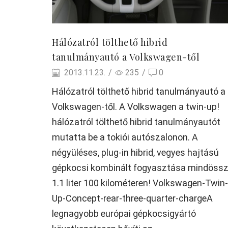
Hálózatról tölthető hibrid
tanulmányautó a Volkswagen-től
2013.11.23.
/
235
/
0
Hálózatról tölthető hibrid tanulmányautó a
Volkswagen-től. A Volkswagen a twin-up!
hálózatról tölthető hibrid tanulmányautót
mutatta be a tokiói autószalonon. A
négyüléses, plug-in hibrid, vegyes hajtású
gépkocsi kombinált fogyasztása mindöss
1.1 liter 100 kilométeren! Volkswagen-Twin-
Up-Concept-rear-three-quarter-chargeA
legnagyobb európai gépkocsigyártó