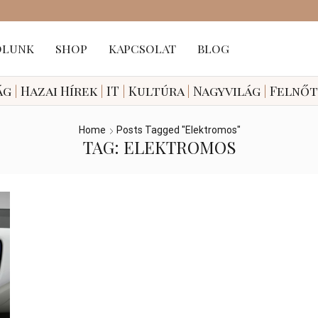
ÓLUNK
SHOP
KAPCSOLAT
BLOG
ág
|
Hazai
Hírek
|
IT
|
Kultúra
|
Nagyvilág
|
Felnő
Home
Posts Tagged "elektromos"
TAG: ELEKTROMOS