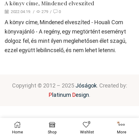
A könyv címe, Mindened elveszíted
2022.04.19.
/
279
/
0
A könyv címe, Mindened elveszíted - Houali Com
könyvajánló - A regény, egy megtörtént eseményt
dolgoz fel, és mint ilyen meglehetősen élet szagú,
ezzel együtt lebilincselő, és nem lehet letenni.
Copyright © 2012 – 2025
Jóságok
. Created by:
P
latinum
D
esign
.
0
Home
Shop
Wishlist
More