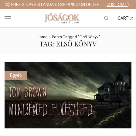
FREE 2-DAYS STANDARD SHIPPING ON ORDERS $255+
CUSTOM LINK
CART
Home
Posts Tagged "Első Könyv"
TAG: ELSŐ KÖNYV
Egyéb