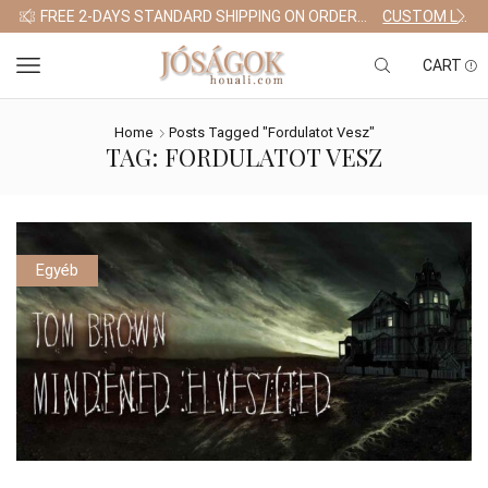
FREE 2-DAYS STANDARD SHIPPING ON ORDERS $255+
CUSTOM LINK
CART
Home
Posts Tagged "fordulatot Vesz"
TAG: FORDULATOT VESZ
Egyéb