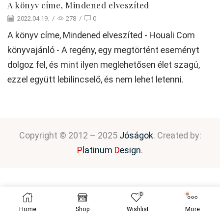
A könyv címe, Mindened elveszíted
2022.04.19.
/
278
/
0
A könyv címe, Mindened elveszíted - Houali Com
könyvajánló - A regény, egy megtörtént eseményt
dolgoz fel, és mint ilyen meglehetősen élet szagú,
ezzel együtt lebilincselő, és nem lehet letenni.
Copyright © 2012 – 2025
Jóságok
. Created by:
P
latinum
D
esign
.
0
Home
Shop
Wishlist
More