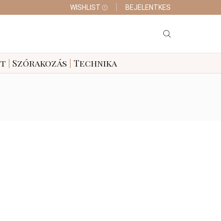
WISHLIST
BEJELENTKES
tt
|
Szórakozás
|
Technika