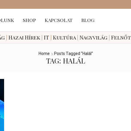
ÓLUNK
SHOP
KAPCSOLAT
BLOG
ág
|
Hazai
Hírek
|
IT
|
Kultúra
|
Nagyvilág
|
Felnő
Home
Posts Tagged "halál"
TAG: HALÁL