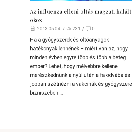
Az influenza elleni oltás magzati halált
okoz
2013.05.04.
/
231
/
0
Ha a gyógyszerek és oltóanyagok
hatékonyak lennének – miért van az, hogy
minden évben egyre több és több a beteg
ember? Lehet, hogy mélyebbre kellene
merészkednünk a nyúl után a fa odvába és
jobban szétnézni a vakcinák és gyógyszer
bizniszében:...