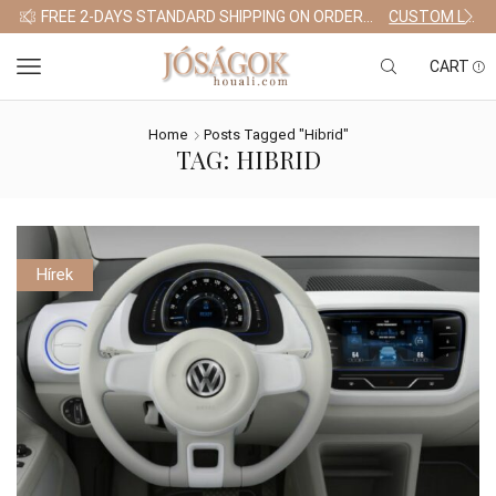
FREE 2-DAYS STANDARD SHIPPING ON ORDERS $255+
CUSTOM LINK
CART
Home
Posts Tagged "hibrid"
TAG: HIBRID
Hírek