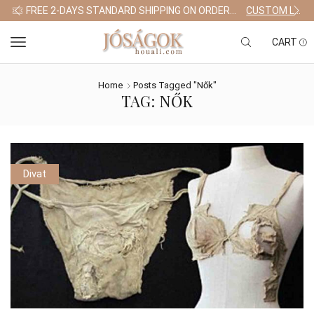
FREE 2-DAYS STANDARD SHIPPING ON ORDERS $255+
CUSTOM LINK
CART
Home
Posts Tagged "nők"
TAG: NŐK
Divat