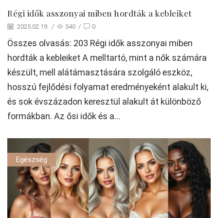
Régi idők asszonyai miben hordták a kebleiket
2025.02.19.
/
540
/
0
Összes olvasás: 203 Régi idők asszonyai miben
hordták a kebleiket A melltartó, mint a nők számára
készült, mell alátámasztására szolgáló eszköz,
hosszú fejlődési folyamat eredményeként alakult ki,
és sok évszázadon keresztül alakult át különböző
formákban. Az ősi idők és a...
Egészség