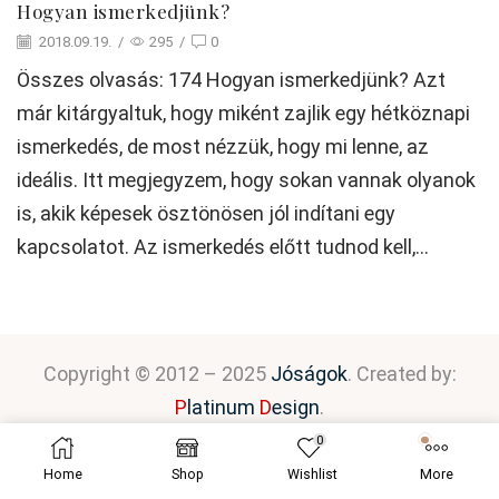
Hogyan ismerkedjünk?
2018.09.19.
/
295
/
0
Összes olvasás: 174 Hogyan ismerkedjünk? Azt
már kitárgyaltuk, hogy miként zajlik egy hétköznapi
ismerkedés, de most nézzük, hogy mi lenne, az
ideális. Itt megjegyzem, hogy sokan vannak olyanok
is, akik képesek ösztönösen jól indítani egy
kapcsolatot. Az ismerkedés előtt tudnod kell,...
Copyright © 2012 – 2025
Jóságok
. Created by:
P
latinum
D
esign
.
0
Home
Shop
Wishlist
More