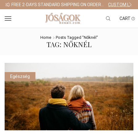
FREE 2-DAYS STANDARD SHIPPING ON ORDERS $255+
CUSTOM LINK
CART
Home
Posts Tagged "nőknél"
TAG: NŐKNÉL
Egészség