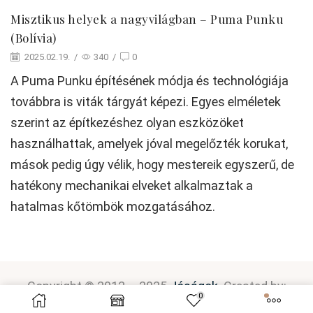
Misztikus helyek a nagyvilágban – Puma Punku
(Bolívia)
2025.02.19.
/
340
/
0
A Puma Punku építésének módja és technológiája
továbbra is viták tárgyát képezi. Egyes elméletek
szerint az építkezéshez olyan eszközöket
használhattak, amelyek jóval megelőzték korukat,
mások pedig úgy vélik, hogy mestereik egyszerű, de
hatékony mechanikai elveket alkalmaztak a
hatalmas kőtömbök mozgatásához.
Copyright © 2012 – 2025
Jóságok
. Created by:
0
P
latinum
D
esign
.