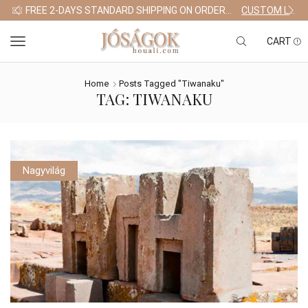
FREE 2-DAYS STANDARD SHIPPING ON ORDERS $255+
CUSTOM LINK
CART
Home
Posts Tagged "Tiwanaku"
TAG: TIWANAKU
Nagyvilág