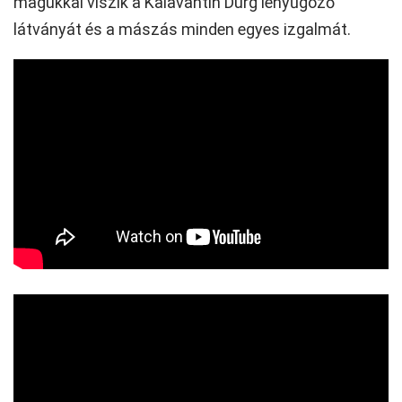
magukkal viszik a Kalavantin Durg lenyűgöző
látványát és a mászás minden egyes izgalmát.