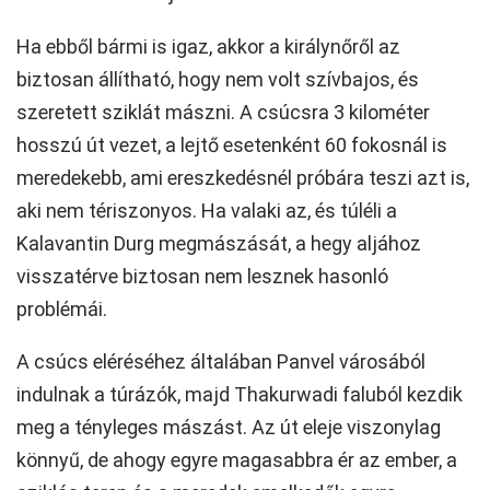
Ha ebből bármi is igaz, akkor a királynőről az
biztosan állítható, hogy nem volt szívbajos, és
szeretett sziklát mászni. A csúcsra 3 kilométer
hosszú út vezet, a lejtő esetenként 60 fokosnál is
meredekebb, ami ereszkedésnél próbára teszi azt is,
aki nem tériszonyos. Ha valaki az, és túléli a
Kalavantin Durg megmászását, a hegy aljához
visszatérve biztosan nem lesznek hasonló
problémái.
A csúcs eléréséhez általában Panvel városából
indulnak a túrázók, majd Thakurwadi faluból kezdik
meg a tényleges mászást. Az út eleje viszonylag
könnyű, de ahogy egyre magasabbra ér az ember, a