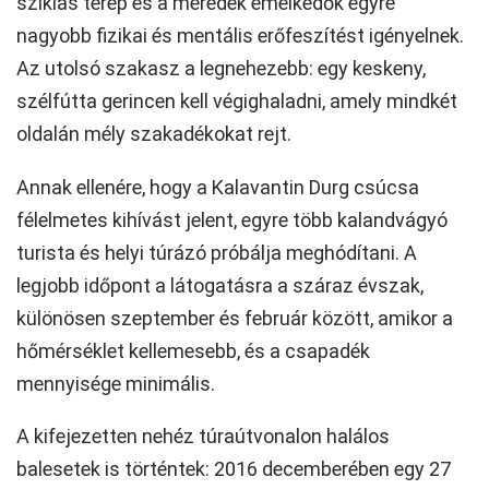
sziklás terep és a meredek emelkedők egyre
nagyobb fizikai és mentális erőfeszítést igényelnek.
Az utolsó szakasz a legnehezebb: egy keskeny,
szélfútta gerincen kell végighaladni, amely mindkét
oldalán mély szakadékokat rejt.
Annak ellenére, hogy a Kalavantin Durg csúcsa
félelmetes kihívást jelent, egyre több kalandvágyó
turista és helyi túrázó próbálja meghódítani. A
legjobb időpont a látogatásra a száraz évszak,
különösen szeptember és február között, amikor a
hőmérséklet kellemesebb, és a csapadék
mennyisége minimális.
A kifejezetten nehéz túraútvonalon halálos
balesetek is történtek: 2016 decemberében egy 27