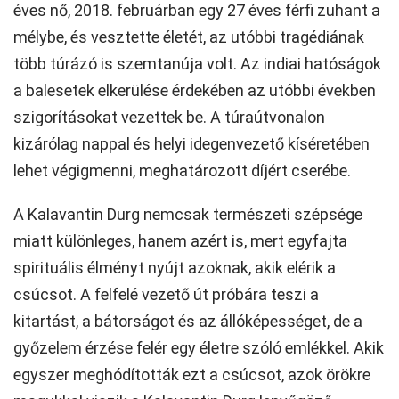
éves nő, 2018. februárban egy 27 éves férfi zuhant a
mélybe, és vesztette életét, az utóbbi tragédiának
több túrázó is szemtanúja volt. Az indiai hatóságok
a balesetek elkerülése érdekében az utóbbi években
szigorításokat vezettek be. A túraútvonalon
kizárólag nappal és helyi idegenvezető kíséretében
lehet végigmenni, meghatározott díjért cserébe.
A Kalavantin Durg nemcsak természeti szépsége
miatt különleges, hanem azért is, mert egyfajta
spirituális élményt nyújt azoknak, akik elérik a
csúcsot. A felfelé vezető út próbára teszi a
kitartást, a bátorságot és az állóképességet, de a
győzelem érzése felér egy életre szóló emlékkel. Akik
egyszer meghódították ezt a csúcsot, azok örökre