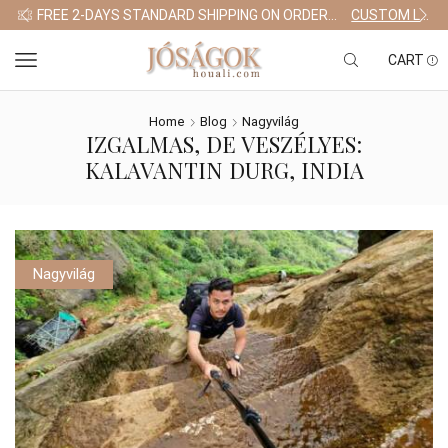
FREE 2-DAYS STANDARD SHIPPING ON ORDERS $255+
CUSTOM LINK
CART
Home
Blog
Nagyvilág
IZGALMAS, DE VESZÉLYES:
KALAVANTIN DURG, INDIA
Nagyvilág