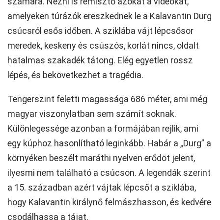
számára. Nézni is rémisztő azokat a videókat,
amelyeken túrázók ereszkednek le a Kalavantin Durg
csúcsról esős időben. A sziklába vájt lépcsősor
meredek, keskeny és csúszós, korlát nincs, oldalt
hatalmas szakadék tátong. Elég egyetlen rossz
lépés, és bekövetkezhet a tragédia.
Tengerszint feletti magassága 686 méter, ami még
magyar viszonylatban sem számít soknak.
Különlegessége azonban a formájában rejlik, ami
egy kúphoz hasonlítható leginkább. Habár a „Durg” a
környéken beszélt maráthi nyelven erődöt jelent,
ilyesmi nem található a csúcson. A legendák szerint
a 15. században azért vájtak lépcsőt a sziklába,
hogy Kalavantin királynő felmászhasson, és kedvére
csodálhassa a tájat.