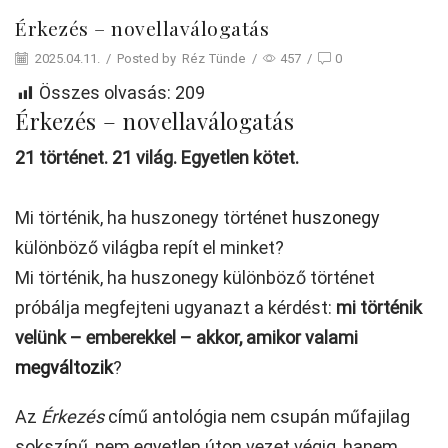
Érkezés – novellaválogatás
2025.04.11.
/
Posted by
Réz Tünde
/
457
/
0
Összes olvasás:
209
Érkezés – novellaválogatás
21 történet. 21 világ. Egyetlen kötet.
Mi történik, ha huszonegy történet
huszonegy
különböző világba repít el minket?
Mi történik, ha huszonegy különböző történet
próbálja megfejteni ugyanazt a kérdést:
mi történik
velünk – emberekkel – akkor, amikor valami
megváltozik
?
Az
Érkezés
című antológia nem csupán műfajilag
sokszínű, nem egyetlen úton vezet végig, hanem