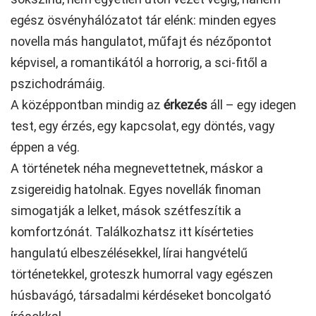
egész ösvényhálózatot tár elénk: minden egyes
novella más hangulatot, műfajt és nézőpontot
képvisel, a romantikától a horrorig, a sci-fitől a
pszichodrámáig.
A középpontban mindig az
érkezés
áll – egy idegen
test, egy érzés, egy kapcsolat, egy döntés, vagy
éppen a vég.
A történetek néha megnevettetnek, máskor a
zsigereidig hatolnak. Egyes novellák finoman
simogatják a lelket, mások szétfeszítik a
komfortzónát. Találkozhatsz itt kísérteties
hangulatú elbeszélésekkel, lírai hangvételű
történetekkel, groteszk humorral vagy egészen
húsbavágó, társadalmi kérdéseket boncolgató