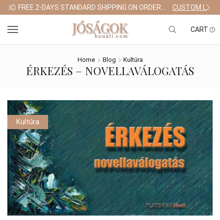
FREE 2-DAYS STANDARD SHIPPING ON ORDERS $255+
CUSTOM LINK
CART
Home
Blog
Kultúra
ÉRKEZÉS – NOVELLAVÁLOGATÁS
Kultúra