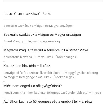
LEGUTÓBBI HOZZÁSZÓLÁSOK
Szexuális szokások a világon és Magyarországon
-
Szexuális szokások a világon és Magyarországon
Street View, google, map, magyarország,
-
Magyarország is felkerült a térképre, itt a Street View!
Koleszterin hisztéria – I. rész | Hírek - Érdekességek
-
Koleszterin hisztéria – II. rész
Lenyűgöző felfedezés a rák valódi okáról – Meggyógyulhat a beteg,
ha megérti betegsége okát | Hírek - Érdekességek
-
Miért nem engedik a rák gyógyítását?
houali.com » Az itthon kapható 50 legegészségtelenebb étel – 1. rész
-
Az itthon kapható 50 legegészségtelenebb étel – 2. rész