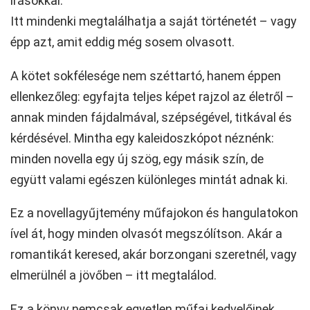
írásokkal.
Itt mindenki megtalálhatja a saját történetét – vagy
épp azt, amit eddig még sosem olvasott.
A kötet sokfélesége nem széttartó, hanem éppen
ellenkezőleg: egyfajta teljes képet rajzol az életről –
annak minden fájdalmával, szépségével, titkával és
kérdésével. Mintha egy kaleidoszkópot néznénk:
minden novella egy új szög, egy másik szín, de
együtt valami egészen különleges mintát adnak ki.
Ez a novellagyűjtemény műfajokon és hangulatokon
ível át, hogy minden olvasót megszólítson. Akár a
romantikát keresed, akár borzongani szeretnél, vagy
elmerülnél a jövőben – itt megtalálod.
Ez a könyv nemcsak egyetlen műfaj kedvelőinek